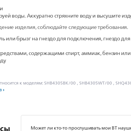
ли
уей воды. Аккуратно стряхните воду и высушите изд
дение изделия, соблюдайте следующие требования.
ь или брызг на гнездо для подключения, гнездо для
средствами, содержащими спирт, аммиак, бензин ил
оду
тносится к моделям:
SHB4305BK/00
, SHB4305WT/00
, SHQ43
в
осы
Может ли кто-то прослушивать мои BT науш