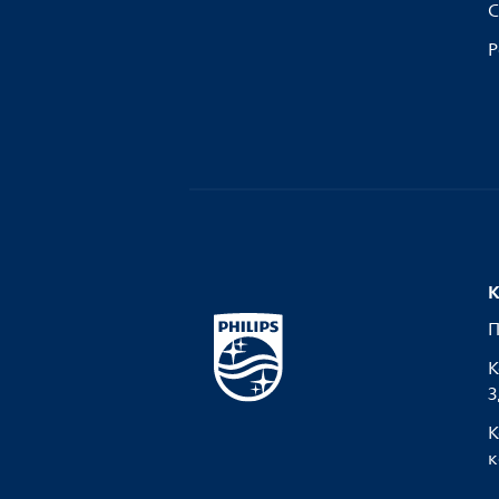
С
Р
К
П
К
З
К
к