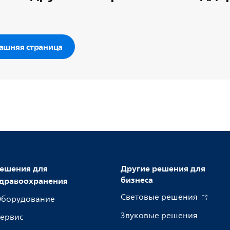
ашняя страница
ешения для
Другие решения для
бизнеса
дравоохранения
Световые решения
борудование
Звуковые решения
ервис