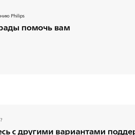
ию Philips
рады помочь вам
?
сь с другими вариантами подд