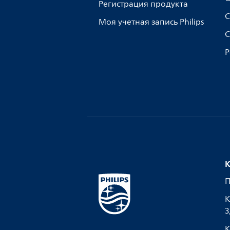
Регистрация продукта
С
Моя учетная запись Philips
С
Р
К
П
К
З
К