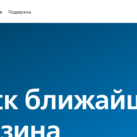
в
Поддержка
ск ближай
зина