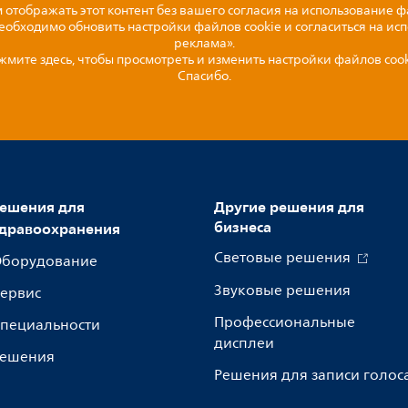
отображать этот контент без вашего согласия на использование ф
необходимо обновить настройки файлов cookie и согласиться на ис
реклама».
жмите здесь, чтобы просмотреть и изменить настройки файлов cook
Спасибо.
ешения для
Другие решения для
бизнеса
дравоохранения
Световые решения
борудование
Звуковые решения
ервис
Профессиональные
пециальности
дисплеи
ешения
Решения для записи голос