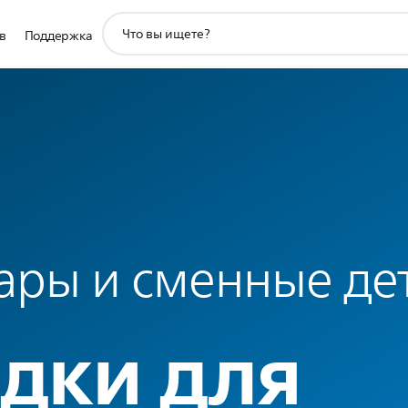
значок
в
Поддержка
поддержки
поиска
ары и сменные де
дки для