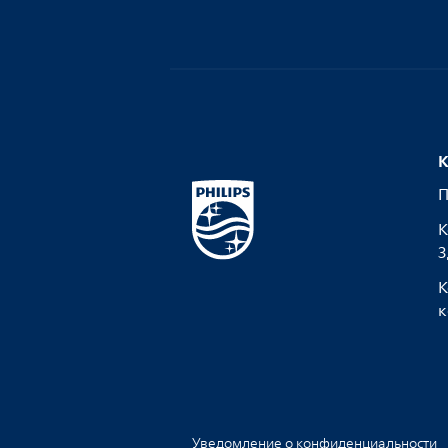
К
П
К
З
К
к
Уведомление о конфиденциальности