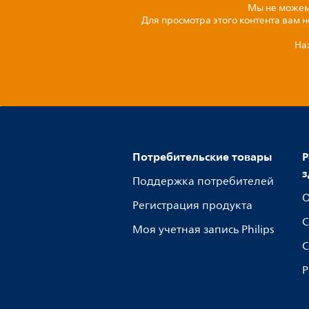
Мы не можем 
Для просмотра этого контента вам 
На
Потребительские товары
Р
з
Поддержка потребителей
О
Регистрация продукта
С
Моя учетная запись Philips
С
Р