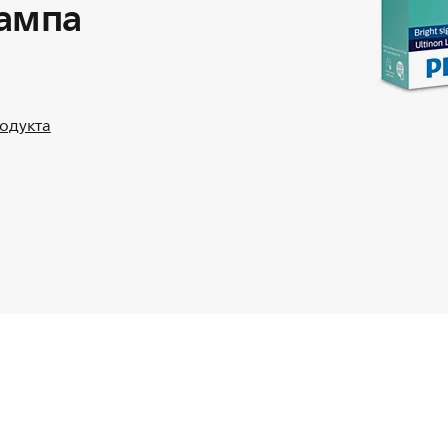
лампа
родукта