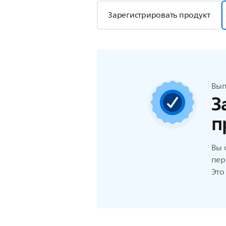
Зарегистрировать продукт
Вып
З
п
Вы 
пер
Это