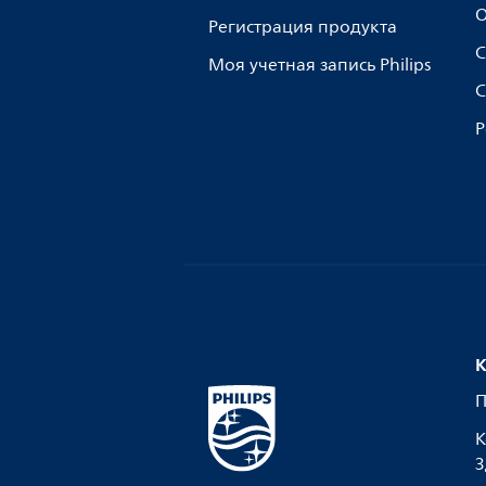
О
Регистрация продукта
С
Моя учетная запись Philips
С
Р
К
П
К
З