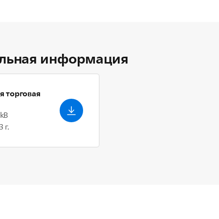
льная информация
я торговая
 kB
 г.