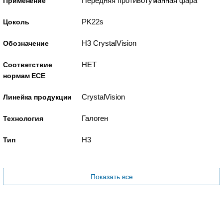
Передняя противотуманная фара
Применение
PK22s
Цоколь
H3 CrystalVision
Обозначение
НЕТ
Соответствие
нормам ECE
CrystalVision
Линейка продукции
Галоген
Технология
H3
Тип
Показать все