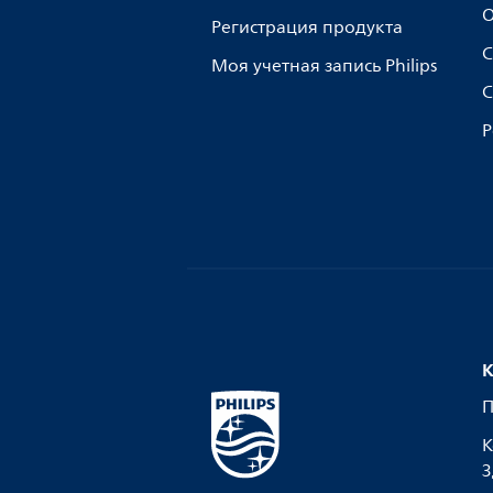
О
Регистрация продукта
С
Моя учетная запись Philips
С
Р
К
П
К
З