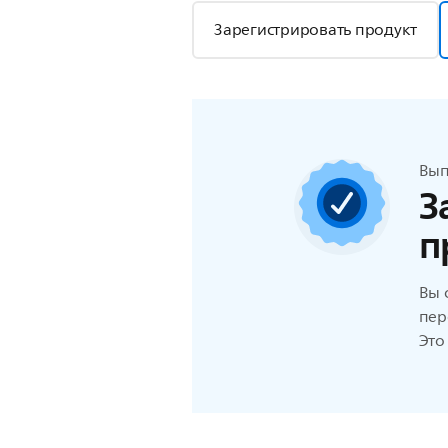
Зарегистрировать продукт
Вып
З
п
Вы 
пер
Это