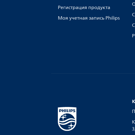
О
Регистрация продукта
С
Моя учетная запись Philips
С
Р
К
П
К
З