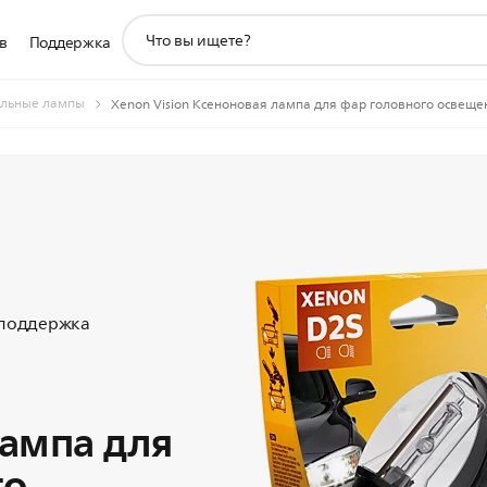
значок
в
Поддержка
поддержки
поиска
льные лампы
Xenon Vision Ксеноновая лампа для фар головного освеще
 поддержка
лампа для
го