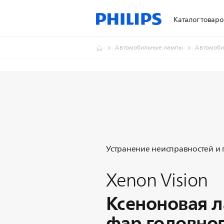
Каталог товаро
Автомобильные лампы
Автомоби
Устранение неисправностей и
Xenon Vision
Ксеноновая 
фар головно