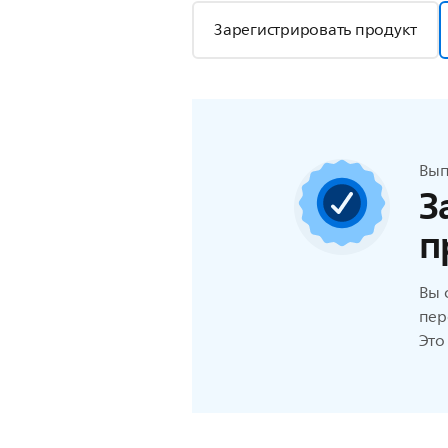
Зарегистрировать продукт
Вып
З
п
Вы 
пер
Это