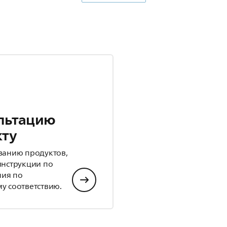
льтацию
кту
ванию продуктов,
инструкции по
ния по
у соответствию.