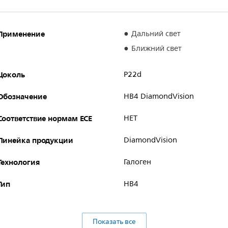
Применение
Дальний свет
Ближний свет
Цоколь
P22d
Обозначение
HB4 DiamondVision
Соответствие нормам ECE
НЕТ
Линейка продукции
DiamondVision
Технология
Галоген
Тип
HB4
Показать все