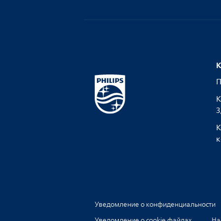
К
П
К
З
К
к
Уведомление о конфиденциальности
Уведомление о cookie файлах
На