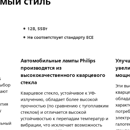
мый стиль
12В, 55Вт
Не соответствует стандарту ECE
Автомобильные лампы Philips
Улучш
производятся из
увел
высококачественного кварцевого
мощн
s
стекла
выбор
Эти вы
тают
кварце
Кварцевое стекло, устойчивое к УФ-
облада
излучению, обладает более высокой
ытия
характ
прочностью (по сравнению с тугоплавким
у
потреб
стеклом) и отличается высокой
электр
устойчивостью к перепадам температур и
льный
галоге
вибрации, что исключает возможность