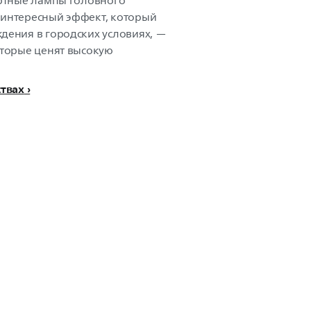
артные лампы головного
 интересный эффект, который
дения в городских условиях, —
оторые ценят высокую
ствах