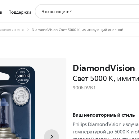
значок
в
Поддержка
поддержки
поиска
льные лампы
DiamondVision Свет 5000 К, имитирующий дневной
DiamondVision
Свет 5000 К, ими
9006DVB1
Ваш неповторимый стиль
Philips DiamondVision излуч
температурой до 5000 К и 