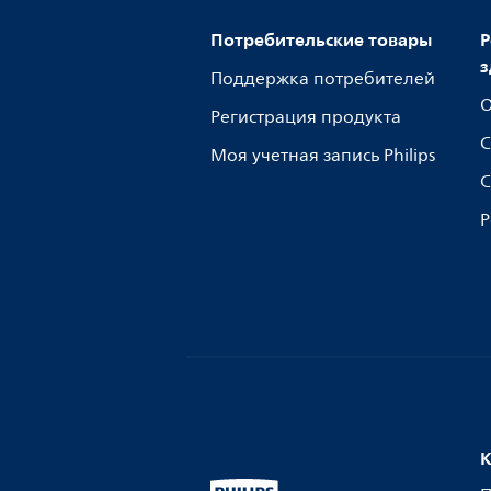
Потребительские товары
Р
з
Поддержка потребителей
О
Регистрация продукта
С
Моя учетная запись Philips
С
Р
К