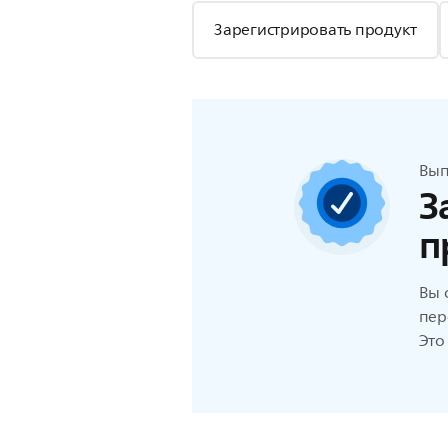
Зарегистрировать продукт
Вып
З
п
Вы 
пер
Это