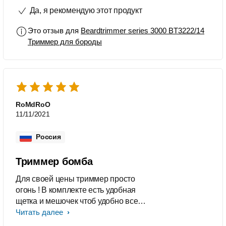
как режущий блок не требует смазки
Да, я рекомендую этот продукт
и замены! Можно использовать в
душе. Отдельно хочется выделить
Это отзыв для
Beardtrimmer series 3000 BT3222/14
аккумулятор данной модели, одного
Триммер для бороды
заряда хватает на полтора месяца
использования, заряжается за час!
Пользуюсь и радуюсь!
RoMdRoO
11/11/2021
Россия
Триммер бомба
Для своей цены триммер просто
огонь ! В комплекте есть удобная
щетка и мешочек чтоб удобно все
хранить рекомендую
Читать далее