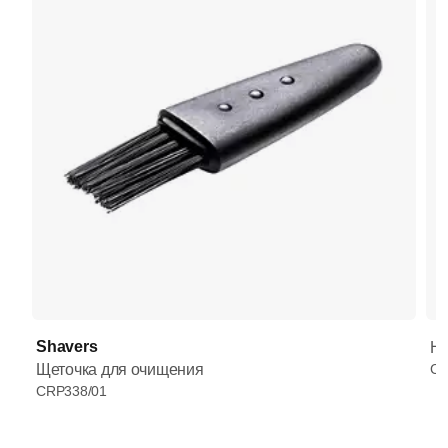
Shavers
Но
Щеточка для очищения
CP
CRP338/01