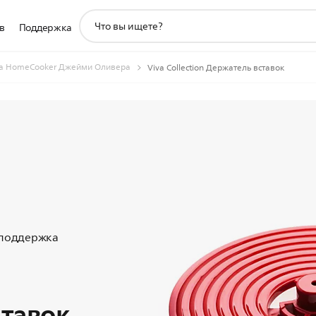
значок
в
Поддержка
поддержки
поиска
а HomeCooker Джейми Оливера
Viva Collection Держатель вставок
 поддержка
ставок