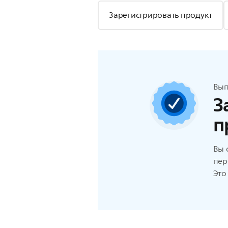
Зарегистрировать продукт
Вып
З
п
Вы 
пер
Это