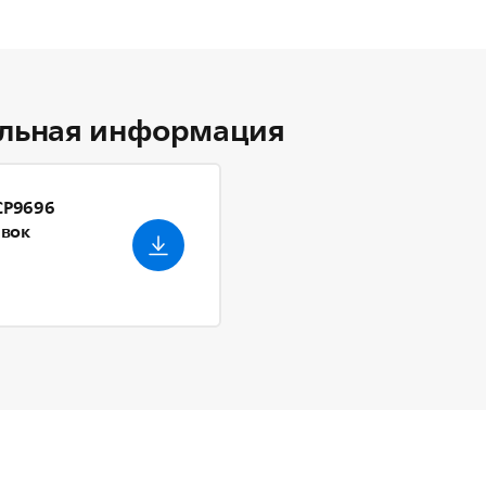
льная информация
 CP9696
авок