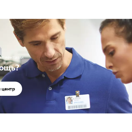
 клиентами
ощь?
 центр