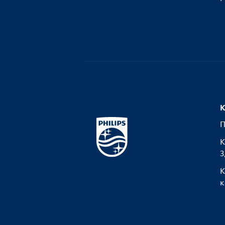
К
П
К
З
К
к