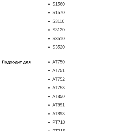
S1560
S1570
S3110
S3120
S3510
S3520
AT750
Подходит для
AT751
AT752
AT753
AT890
AT891
AT893
PT710
PT715