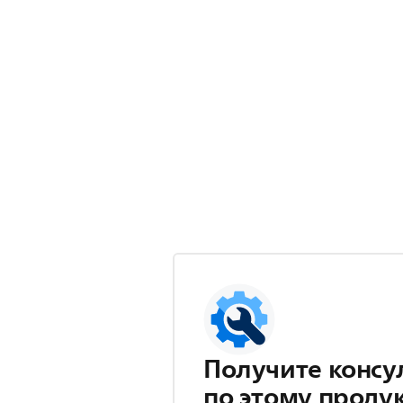
Получите консу
по этому проду