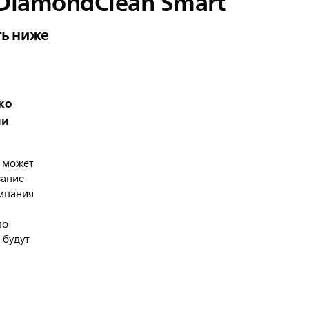
DiamondClean Smart
ть ниже
ко
ли
 может
вание
омпания
по
 будут