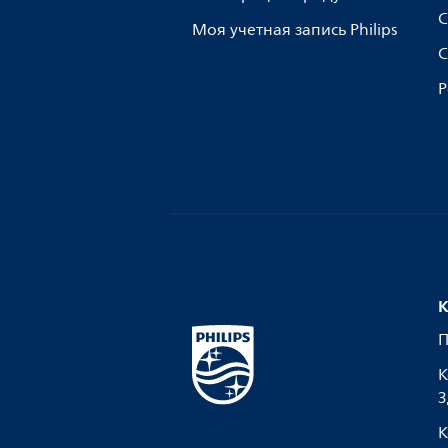
С
Моя учетная запись Philips
С
Р
К
П
К
З
К