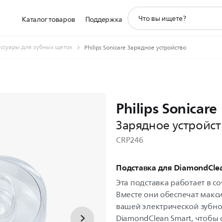
значок
Каталог товаров
Поддержка
поддержки
поиска
ссуары для зубных щеток
Philips Sonicare Зарядное устройство
Philips Sonicare
Зарядное устройст
CRP246
Подставка для DiamondCle
Эта подставка работает в с
Вместе они обеспечат макс
вашей электрической зубной 
DiamondClean Smart, чтобы 