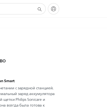
во
an Smart
очетании с зарядной станцией.
имальный заряд аккумулятора
щетки Philips Sonicare и
она всегда была готова к