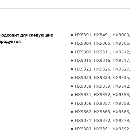
Подходит для следующих
HX8391, HX8491, HX9000
продуктов
HX9304, HX9305, HX9306
HX9309, HX9311, HX9312
HX9315, HX9316, HX9317
HX9322, HX9326, HX9327
HX9333, HX9334, HX9335
HX9338, HX9339, HX9342
HX9351, HX9352, HX9353
HX9356, HX9357, HX9358
HX9362, HX9363, HX9366
HX9371, HX9372, HX9379
HX9383, HX9391, HX9392