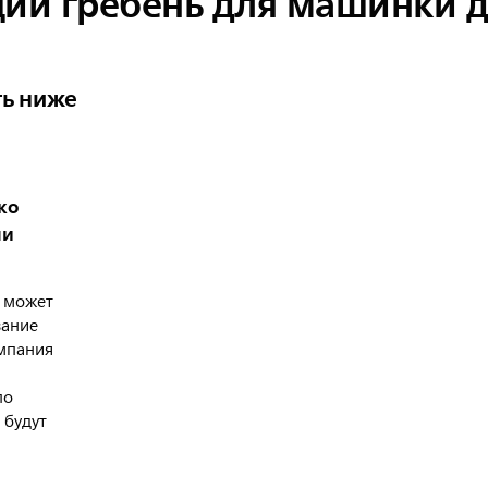
й гребень для машинки д
ть ниже
ко
ли
 может
вание
омпания
по
 будут