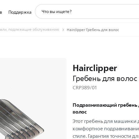
значок
в
Поддержка
поддержки
поиска
али, подлежащие обслуживанию
Hairclipper Гребень для волос
Hairclipper
Гребень для волос
CRP389/01
Подравнивающий гребень 
волос
Этот гребень для машинки 
комфортное подравнивание
стиле. Гарантия точности д