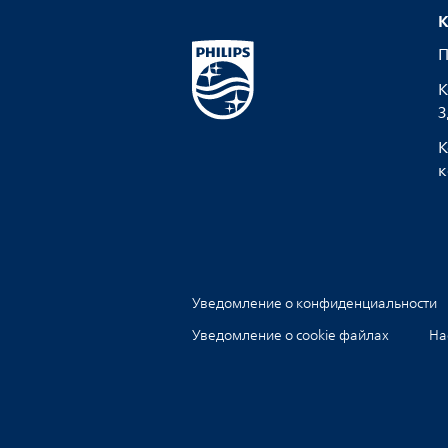
К
П
К
З
К
к
Уведомление о конфиденциальности
Уведомление о cookie файлах
На