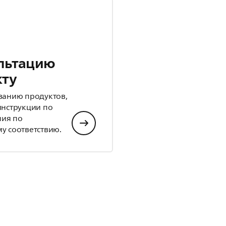
льтацию
кту
ванию продуктов,
инструкции по
ния по
у соответствию.