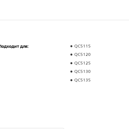
Подходит для:
QC5115
QC5120
QC5125
QC5130
QC5135