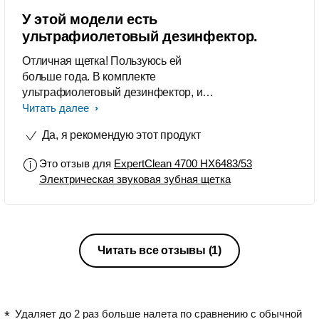
У этой модели есть
ультрафиолетовый дезинфектор.
Отличная щетка! Пользуюсь ей
больше года. В комплекте
ультрафиолетовый дезинфектор, и 3
насадки для разных целей. Батарея
Читать далее
держит зарядку больше 2-х недель.
Да, я рекомендую этот продукт
Это отзыв для
ExpertClean 4700 HX6483/53
Электрическая звуковая зубная щетка
Читать все отзывы
(1)
Удаляет до 2 раз больше налета по сравнению с обычной