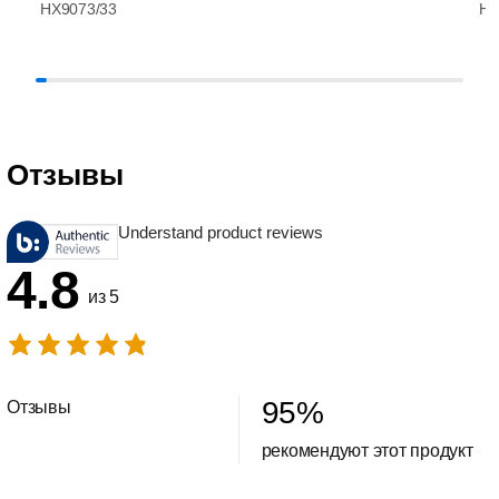
HX9073/33
HX
Отзывы
Understand product reviews
4.8
из 5
95
%
Отзывы
рекомендуют этот продукт