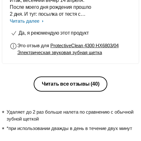
Итак, весенний вечер 14 апреля.
После моего дня рождения прошло
2 дня. И тут: посылка от тестя с
тещей!! И что же в ней? Держа в
Читать далее
руках коробочку, не подозревал,
Да, я рекомендую этот продукт
какое счастье внутри. Настал час,
когда транспортировочная упаковка
Это отзыв для
ProtectiveClean 4300 HX6803/04
была снята... и... о, чудо!!!! Я услышал
Электрическая звуковая зубная щетка
глас небес, серафимы затрубили в
свои трубы и время остановилось...
У меня перехватило дыхание...
Неужели?! Это же ЧУДО ЩЁТКА!!!
Стараясь запечатлеть этот
Читать все отзывы
(40)
счастливый момент в истории, я
сделал с ней несколько фотографий.
Ещё бы, такое значимое событие в
моей жизни. Отбросив все дела, я тут
Удаляет до 2 раз больше налета по сравнению с обычной
же, словно сапсан, падающий с
зубной щеткой
высоты на свою жертву, я побежал
*при использовании дважды в день в течение двух минут
чистить зубы. Не видел преград на
своём пути, не слыша криков жены,