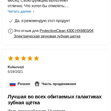
месяц. Свою функцию выполняет
утром и вечером ежедневно).
отлично. Что хотел бы отметить:
Лучшая покупка в моей жизни. Очень
прекращает работать очень уж
Читать далее
рекомендую!
неожиданно и между насадкой и
Да, я рекомендую этот продукт
самой щеткой имеется щель, что
несколько необычно.
Это отзыв для
ProtectiveClean 4300 HX6803/04
Электрическая звуковая зубная щетка
Kukuruzzi
5/19/2021
Россия
Часть продвижения
Лучшая во всех обитаемых галактиках
зубная щётка