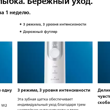
лыбка. Бережный уход.
за 1 неделю.
3 режима, 3 уровня интенсивности
Дорожный футляр
з одну
3 режима, 3 уровня интенсивности
Делик
чувст
Эта зубная щетка обеспечивает
скоб
индивидуальный уход благодаря трем
й W2