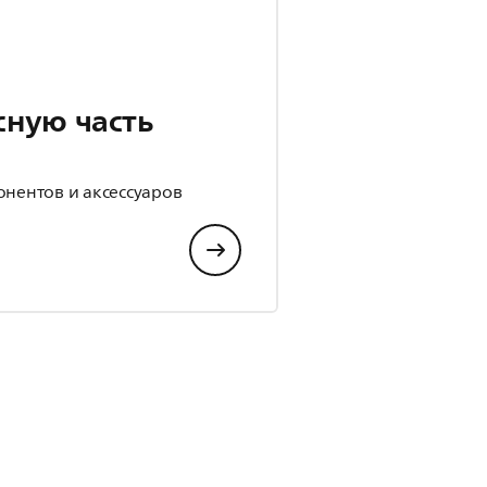
сную часть
р
онентов и аксессуаров