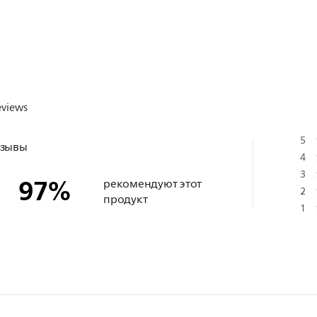
eviews
5
тзывы
4
3
97
%
рекомендуют этот
2
продукт
1