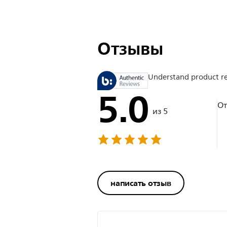
Отзывы
Understand product r
5.0
О
из 5
написать отзыв