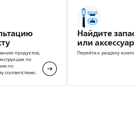
льтацию
Найдите запа
кту
или аксессуа
ванию продуктов,
Перейти к разделу комп
инструкции по
ния по
у соответствию.