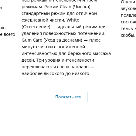
настройкам интенсивности и трем
Оценит
режимам. Режим Clean (Чистка) —
и
звуков
стандартный режим для отличной
появле
ежедневной чистки. White
состоя
(Осветление) — идеальный режим для
ок,
тем, у
удаления поверхностных потемнений.
е всего
скобы,
Gum Care (Уход за деснами) — плюс
минута чистки с пониженной
интенсивностью для бережного массажа
десен. Три уровня интенсивности
переключаются слева направо —
наиболее высокого до низкого.
Показать все