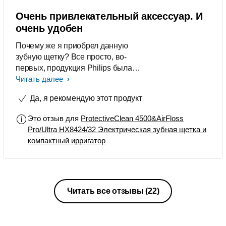
Очень привлекательный аксессуар. И
очень удобен
Почему же я приобрел данную
зубную щетку? Все просто, во-
первых, продукция Philips была
всегда качественной и надежной,
Читать далее
человек я аккуратный и уверен, что
Да, я рекомендую этот продукт
эта щетка у меня прослужит очень
долго. Во-вторых, я ценю время и
Это отзыв для
ProtectiveClean 4500&AirFloss
простоту, девайс на столько удобен,
Pro/Ultra HX8424/32 Электрическая зубная щетка и
что не замечаешь, чего держишь в
компактный ирригатор
руках. Чиста очень быстрая,
регулятор нажатия мне помогает
знать на сколько сильно я придаю
усилия на зубы, а они у меня
чувствительные, да, друзьям я
Читать все отзывы
(22)
однозначно по рекомендую это
щетку. Современный дизайн и цвет
очень гармонично смотрятся со