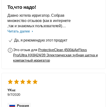
То,что надо!
Давно хотела ирригатор. Собрав
множество отзывов (как в интернете
,так и знакомых пользователей)
приобрела систему для ухода за
Читать далее
полостью рта. Во-первых, сменила
Да, я рекомендую этот продукт
зубную щётку наконец ,на
профессиональную. Чистит
Это отзыв для
ProtectiveClean 4500&AirFloss
изумительно и бережно, что для
Pro/Ultra HX8424/39 Электрическая зубная щетка и
меня очень важно! Во-вторых,
компактный ирригатор
ирригатор отрабатывает свой
функционал отлично. Больше не
беспокоюсь за межзубные
труднодоступные места. Везде Вас
чисто)))) В-третьих, удалось Ребенка
привлечь к ирригатору без труда. Он
YKuz
очень прост в использовании. Что
9/7/2020
очень меня порадовало. P.s. Очень
милый девчачий цвет ручки :)
Россия