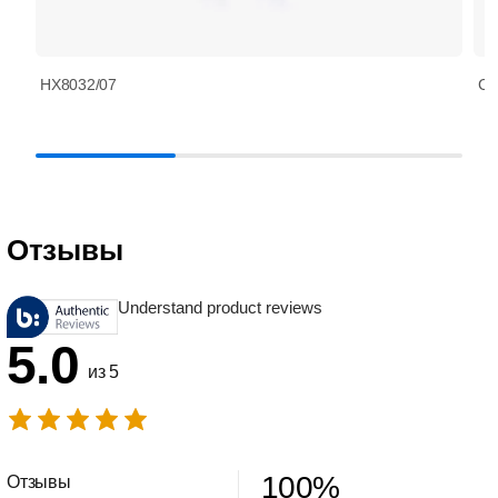
HX8032/07
CP
Отзывы
Understand product reviews
5.0
из 5
100
%
Отзывы