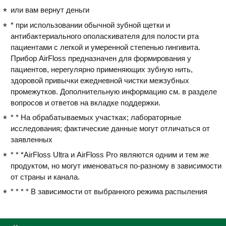
всеми предметами ванной. Очень
или вам вернут деньги
интересное устройство — это
* при использовании обычной зубной щетки и
очистка межзубного пространства.
антибактериального ополаскивателя для полости рта
Заливаешь жидкость и под напором
пациентами с легкой и умеренной степенью гингивита.
чистишь, очень быстро и
Прибор AirFloss предназначен для формирования у
эффективно, нежели просто
пациентов, нерегулярно применяющих зубную нить,
полоскать полость рта. Так же хочу
здоровой привычки ежедневной чистки межзубных
отметить мягкость зубной щетки,
промежутков. Дополнительную информацию см. в разделе
которая не мало важна для меня в
вопросов и ответов на вкладке поддержки.
повседневном использовании, за
* * На обрабатываемых участках; лабораторные
короткий период использования
исследования; фактические данные могут отличаться от
остался очень доволен данным
заявленных
устройством.
* * *AirFloss Ultra и AirFloss Pro являются одним и тем же
продуктом, но могут именоваться по-разному в зависимости
от страны и канала.
* * * * В зависимости от выбранного режима распыления