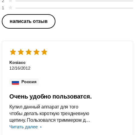
2
1
написать отзыв
Kosiacc
12/16/2012
Россия
Очень удобно пользоватся.
Купил данный аппарат для того
чтобы делать короткую трехдневную
щетину. Пользовался триммером для
первый раз в жизни. Получилось
Читать далее
очень хорошо и очень быстро.