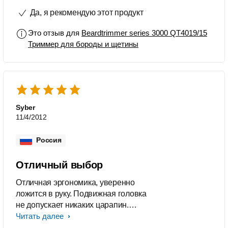
Да, я рекомендую этот продукт
Это отзыв для
Beardtrimmer series 3000 QT4019/15
Триммер для бороды и щетины
Syber
11/4/2012
Россия
Отличный выбор
Отличная эргономика, уверенно
ложится в руку. Подвижная головка
не допускает никаких царапин.
Идеальный эффект трехдневной
Читать далее
щетины. Стрижет, ровняет, да все,