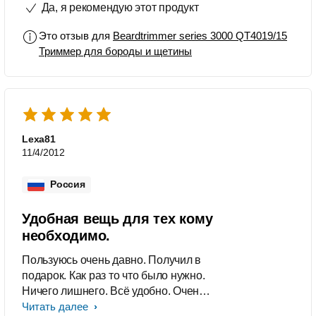
Да, я рекомендую этот продукт
Порадовало и то что уход за
прибором очень простой, насадка
Это отзыв для
Beardtrimmer series 3000 QT4019/15
снимается одним движением, затем
Триммер для бороды и щетины
легко отстегивается нож и спокойно
чистишь щеточкой. Нет таких мест
где волосы забивались бы и их было
сложно вычистить.
Lexa81
11/4/2012
Россия
Удобная вещь для тех кому
необходимо.
Пользуюсь очень давно. Получил в
подарок. Как раз то что было нужно.
Ничего лишнего. Всё удобно. Очень
доволен.
Читать далее