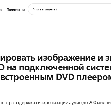
значок
в
Поддержка
поддержки
поиска
ировать изображение и з
D на подключенной сист
о встроенным DVD плееро
театра задержка синхронизации аудио до 200 миллис