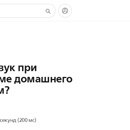
вук при
еме домашнего
м?
екунд (200 мс)