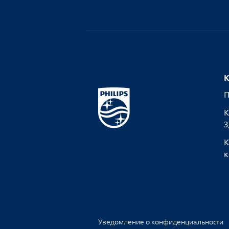
К
П
К
З
К
к
Уведомление о конфиденциальности