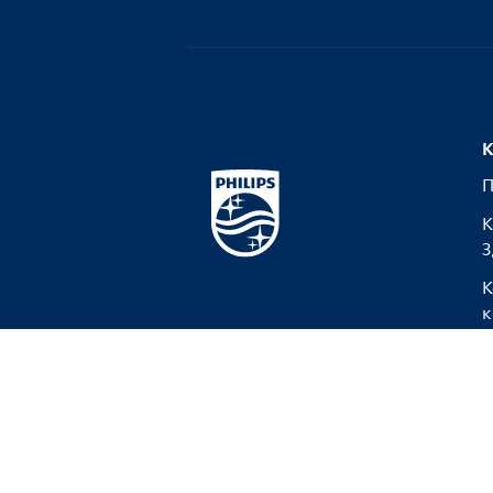
К
П
К
З
К
к
Уведомление о конфиденциальности