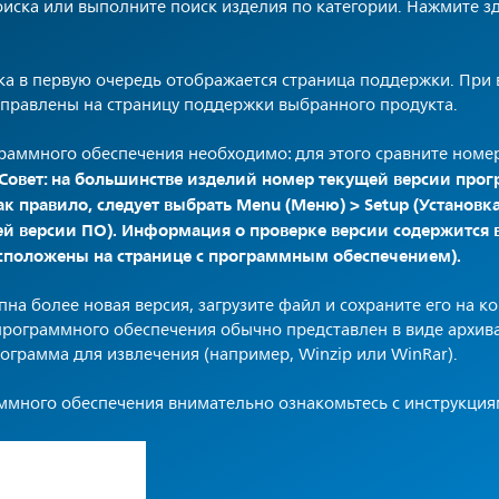
иска или выполните поиск изделия по категории. Нажмите зде
ка в первую очередь отображается страница поддержки. При
аправлены на страницу поддержки выбранного продукта.
раммного обеспечения необходимо: для этого сравните номер
Совет: на большинстве изделий номер текущей версии про
ак правило, следует выбрать Menu (Меню) > Setup (Установка)
й версии ПО). Информация о проверке версии содержится в
сположены на странице с программным обеспечением).
пна более новая версия, загрузите файл и сохраните его на к
рограммного обеспечения обычно представлен в виде архива 
ограмма для извлечения (например, Winzip или WinRar).
ммного обеспечения внимательно ознакомьтесь с инструкциям