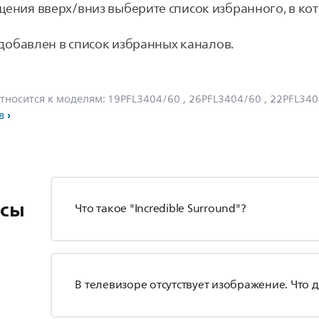
ения вверх/вниз выберите список избранного, в ко
 добавлен в список избранных каналов.
тносится к моделям:
19PFL3404/60
, 26PFL3404/60
, 22PFL34
в
осы
Что такое "Incredible Surround"?
В телевизоре отсутствует изображение. Что 