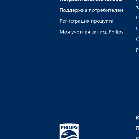
з
Поддержка потребителей
О
Регистрация продукта
С
Моя учетная запись Philips
С
Р
К
П