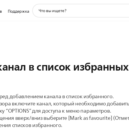
значок
в
Поддержка
поддержки
поиска
канал в список избранных
ред добавлением канала в список избранного.
зора включите канал, который необходимо добавить
ку “OPTIONS” для доступа к меню параметров.
ия вверх/вниз выберите [Mark as favourite] (Отмет
ния списков избранного.