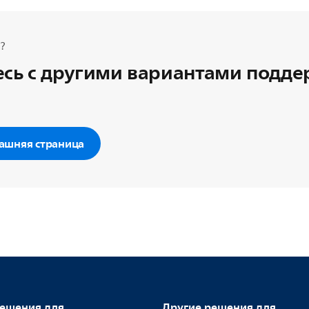
?
сь с другими вариантами подд
ашняя страница
ешения для
Другие решения для