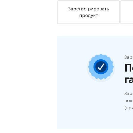
Зарегистрировать
продукт
Зар
П
г
Зар
пок
(пр