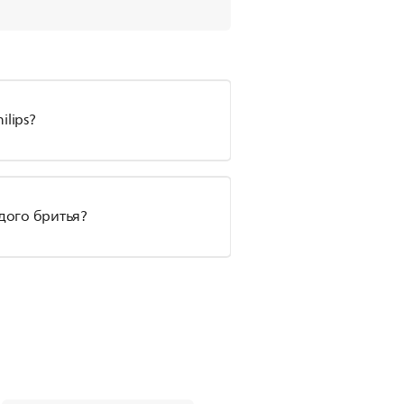
lips?
дого бритья?