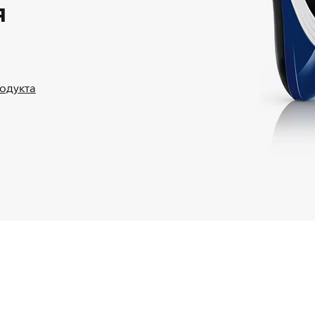
я
родукта