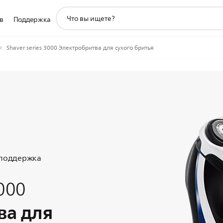
значок
в
Поддержка
поддержки
поиска
Shaver series 3000 Электробритва для сухого бритья
 поддержка
3000
ва для