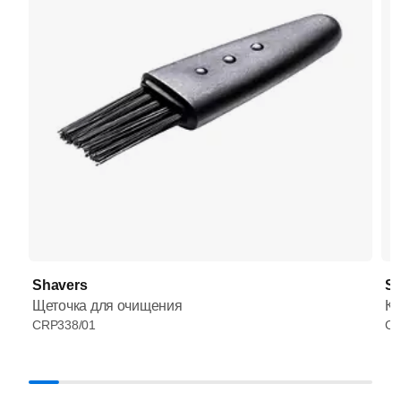
Shavers
Sh
Щеточка для очищения
Ко
CRP338/01
CP