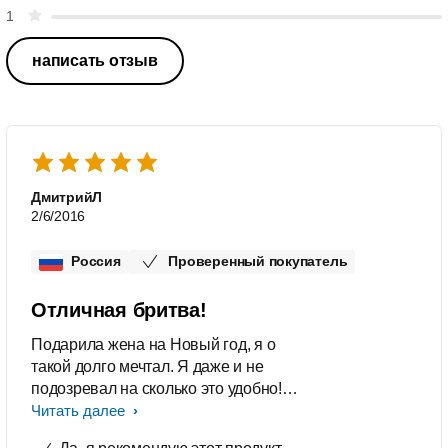
1
написать отзыв
ДмитрийЛ
2/6/2016
Россия
Проверенный покупатель
Отличная бритва!
Подарила жена на Новый год, я о
такой долго мечтал. Я даже и не
подозревал на сколько это удобно!
Большое спасибо Philips за такую
Читать далее
бритву!