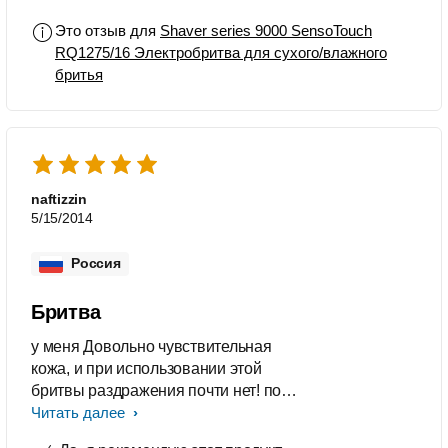
Это отзыв для
Shaver series 9000 SensoTouch
RQ1275/16 Электробритва для сухого/влажного
бритья
naftizzin
5/15/2014
Россия
Бритва
у меня Довольно чувствительная
кожа, и при использовании этой
бритвы раздражения почти нет! по
сравнению с сетчатой бритвой.
Читать далее
(пользуюсь с 07,03,14) Я очень