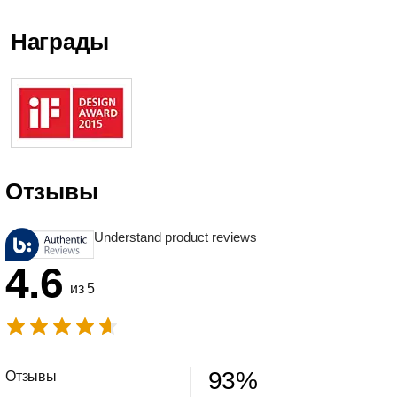
Награды
Отзывы
Understand product reviews
4.6
из 5
93
%
Отзывы