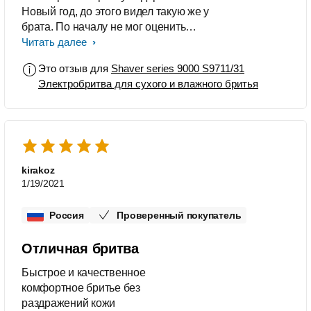
Новый год, до этого видел такую же у
брата. По началу не мог оценить
достоинства, после бритвенного
Читать далее
станка кожа должна немного
Это отзыв для
Shaver series 9000 S9711/31
привыкнуть. Но потом пошли одни
Электробритва для сухого и влажного бритья
плюсы: - время бритья (в среднем
это 1-2 минуты) - автоматическая
очистка - чистота бритья. К минусам
можно отнести только дороговизну
комплектующих.
kirakoz
1/19/2021
Россия
Проверенный покупатель
Отличная бритва
Быстрое и качественное
комфортное бритье без
раздражений кожи