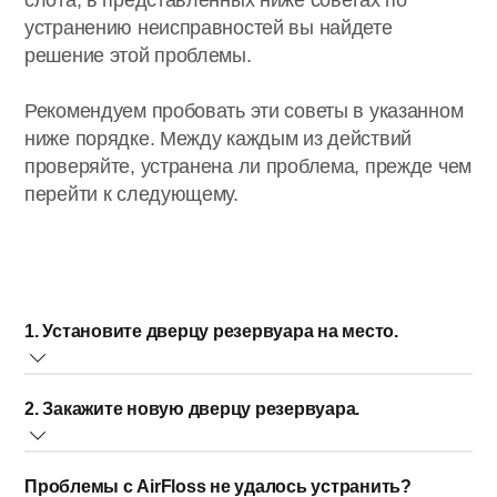
слота, в представленных ниже советах по
устранению неисправностей вы найдете
решение этой проблемы.
Рекомендуем пробовать эти советы в указанном
ниже порядке. Между каждым из действий
проверяйте, устранена ли проблема, прежде чем
перейти к следующему.
1. Установите дверцу резервуара на место.
Если дверца резервуара выпадает из ручки устройства,
2. Закажите новую дверцу резервуара.
это происходит, если петли выпадают из разъемов под
отверстием резервуара. Попробуйте защелкнуть
Если же петли дверцы резервуара сломаны или
дверцу резервуара, вставив петли обратно в разъемы.
Проблемы с AirFloss не удалось устранить?
дверца не фиксируется на ручке, может потребоваться