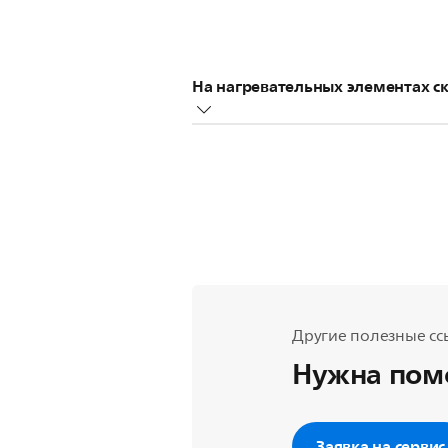
На нагревательных элементах с
При первом использовании некот
появления неприятного запаха. 
Для решения проблемы рекоменду
обжаривания в хорошо проветри
и предотвратить появление неп
Другие полезные сс
Нужна пом
Заявка на сервис