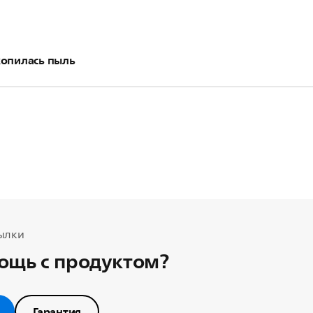
копилась пыль
орое количество пыли, скопившейся на нагревательных э
Это нормально.
ется использовать тостер несколько раз без хлеба на са
ваемом помещении. Это позволит сжечь пыль, скопившуюс
риятного запаха при последующем обжаривании хлеба.
ылки
ощь с продуктом?
Гарантия