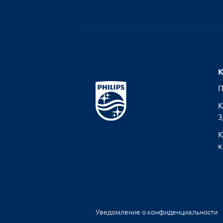
К
П
К
З
К
к
Уведомление о конфиденциальности