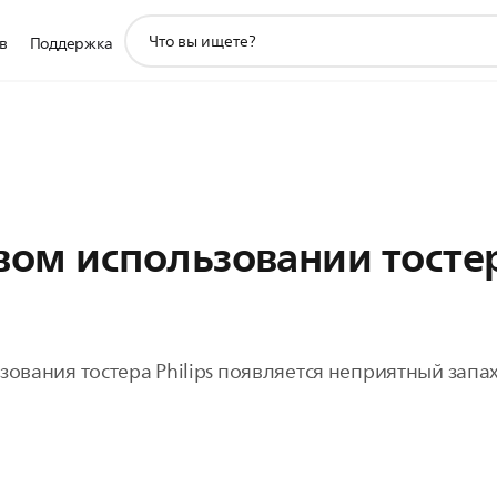
значок
в
Поддержка
поддержки
поиска
вом использовании тостера
ования тостера Philips появляется неприятный запах,