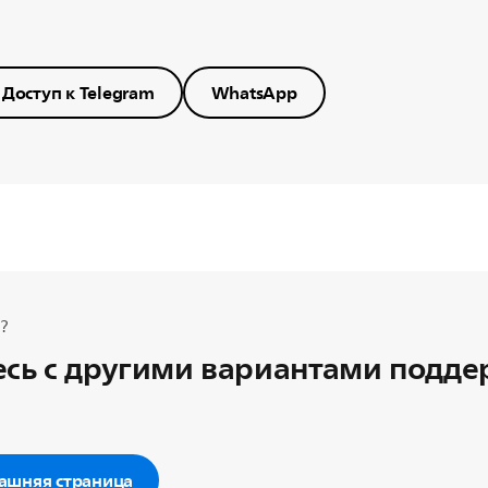
Доступ к Telegram
WhatsApp
?
сь с другими вариантами подд
ашняя страница