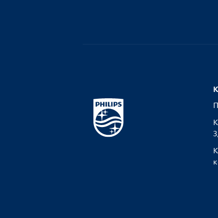
К
П
К
З
К
к