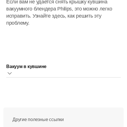
Если вам не удается снять крышку кувшина
вакуумного блендера Philips, это можно легко
исправить. Узнайте здесь, как решить эту
проблему.
Вакуум в кувшине
Из-за вакуумной среды в кувшине блендера Philips
сложно снять крышку.
По этой причине крышка оснащена кнопкой впуска
воздуха. При нажатии этой кнопки кувшин заполняется
воздухом, после чего можно снять крышку.
Ознакомьтесь с изображениями ниже.
Другие полезные ссылки