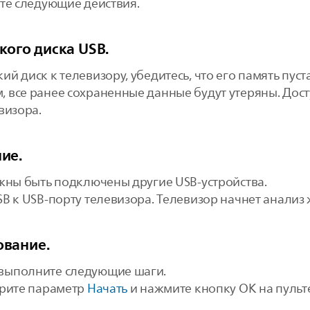
ите следующие действия.
кого диска USB.
 диск к телевизору, убедитесь, что его память пуст
 все ранее сохраненные данные будут утеряны. Дост
визора.
ие.
лжны быть подключены другие USB-устройства.
B к USB-порту телевизора. Телевизор начнет анализ 
ование.
выполните следующие шаги.
ерите параметр
Начать
и нажмите кнопку OK на пульт