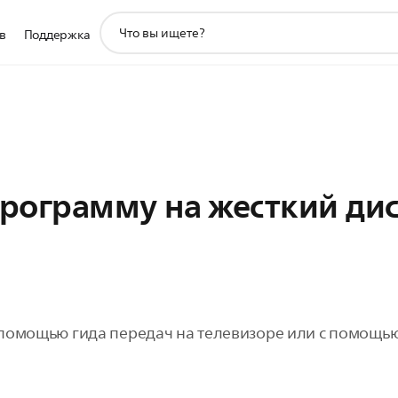
значок
в
Поддержка
поддержки
поиска
программу на жесткий ди
помощью гида передач на телевизоре или с помощью