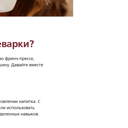
еварки?
во френч-прессе,
ину. Давайте вместе
товлении напитка. С
или использовать
еделенных навыков.