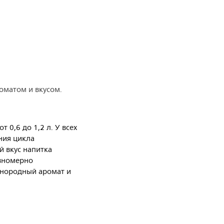
оматом и вкусом.
0,6 до 1,2 л. У всех
ния цикла
й вкус напитка
авномерно
днородный аромат и