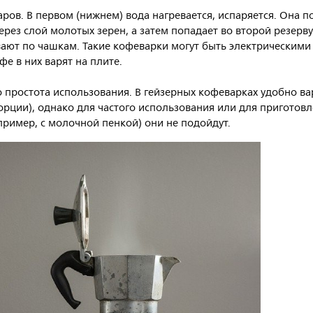
аров. В первом (нижнем) вода нагревается, испаряется. Она п
ерез слой молотых зерен, а затем попадает во второй резерву
ают по чашкам. Такие кофеварки могут быть электрическими
офе в них варят на плите.
 простота использования. В гейзерных кофеварках удобно в
орции), однако для частого использования или для приготов
ример, с молочной пенкой) они не подойдут.