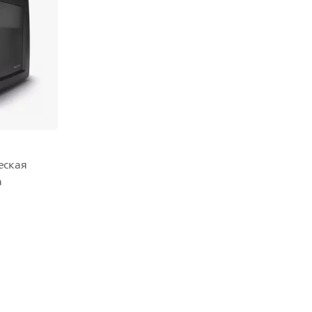
еская
а