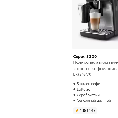
Серия 3200
Полностью автоматич
эспрессо-кофемашин
EP3246/70
5 видов кофе
LatteGo
Серебристый
Сенсорный дисплей
отзывы
4.5
(114
)