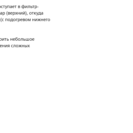
оступает в фильтр-
ар (верхний), откуда
 (с подогревом нижнего
арить небольшое
ления сложных