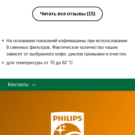
крупного.Поддерживая температуру
воды между 90 и 98 °C, а также
регулируя количество воды, чтобы
Читать все отзывы
(15)
всегда наслаждались самым
вкусным кофе.Есть автоматическое
уведомление о необходимости
чистки ,компактная и не дорогая
На основании показаний кофемашины при использовании
всем рекомендую.
8 сменных фильтров. Фактическое количество чашек
зависит от выбранного кофе, циклов промывки и очистки.
для температуры от 70 до 82 °C
Контакты