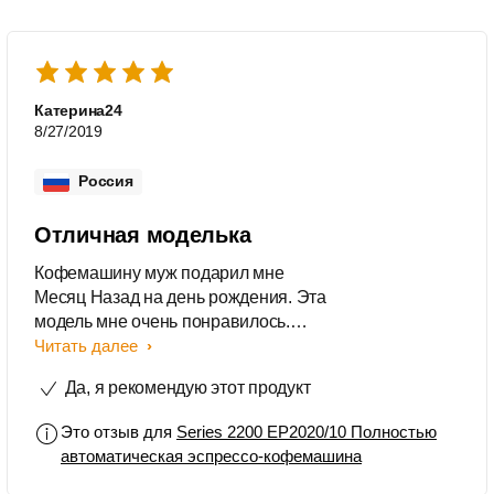
Катерина24
8/27/2019
Россия
Отличная моделька
Кофемашину муж подарил мне
Месяц Назад на день рождения. Эта
модель мне очень понравилось.
Автоматически готовит кофе.
Читать далее
Быстрая работа кофемашины. Кофе
Да, я рекомендую этот продукт
можно использовать зерновой и
молотый. Легко разбирается, легко
Это отзыв для
Series 2200 EP2020/10 Полностью
мыть. Всем рекомендую данную
автоматическая эспрессо-кофемашина
модель.