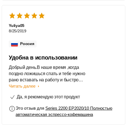
Yuliya05
8/25/2019
Россия
Удобна в использовании
Добрый день.В наше время ,когда
поздно ложишься спать и тебе нужно
рано вставать на работу и быстро
взбодриться ,набраться энергии.В
Читать далее
таком деле всегда помогает
Да, я рекомендую этот продукт
кофе,оно придает сил и избавляет от
сонного состояния.Такой напиток
Это отзыв для
Series 2200 EP2020/10 Полностью
очень нелегко приготовить,его нужно
автоматическая эспрессо-кофемашина
правильно сварить,чтобы полностью
раскрыть вкус и аромат.В этом нам