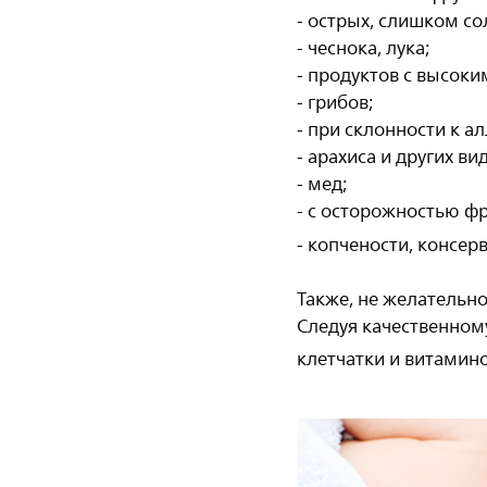
- острых, слишком со
- чеснока, лука;
- продуктов с высок
- грибов;
- при склонности к а
- арахиса и других в
- мед;
- с осторожностью фр
- копчености, консе
Также, не желательн
Следуя качественном
клетчатки и витамин