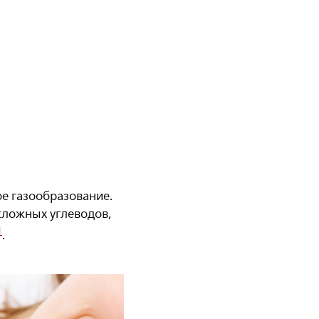
е газообразование.
сложных углеводов,
1
.