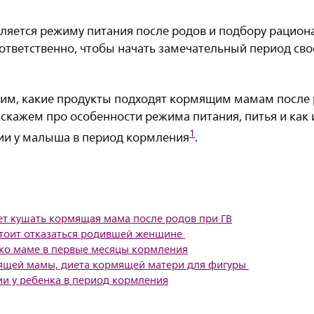
ляется режиму питания после родов и подбору рациона
ответственно, чтобы начать замечательный период сво
рим, какие продукты подходят кормящим мамам после р
сскажем про особенности режима питания, питья и как
1
ии у малыша в период кормления
.
т кушать кормящая мама после родов при ГВ
стоит отказаться родившей женщине
ко маме в первые месяцы кормления
ящей мамы, диета кормящей матери для фигуры
ии у ребенка в период кормления