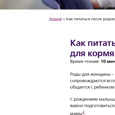
Домой
›› Как питаться после родо
Как питат
для корм
10 ми
Время чтения:
Роды для женщины – 
сопровождаются вспл
общается с ребенком
С рождением малыша,
важно подготовиться
2
мамы
.