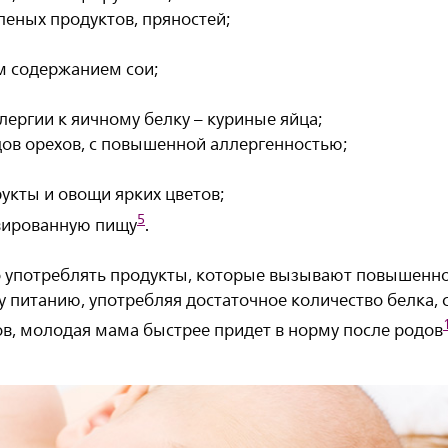
леных продуктов, пряностей;
им содержанием сои;
ллергии к яичному белку – куриные яйца;
идов орехов, с повышенной аллергенностью;
укты и овощи ярких цветов;
5
рвированную пищу
.
о употреблять продукты, которые вызывают повышенно
у питанию, употребляя достаточное количество белка, 
ов, молодая мама быстрее придет в норму после родов