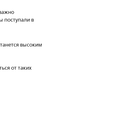
 важно
ы поступали в
останется высоким
ься от таких