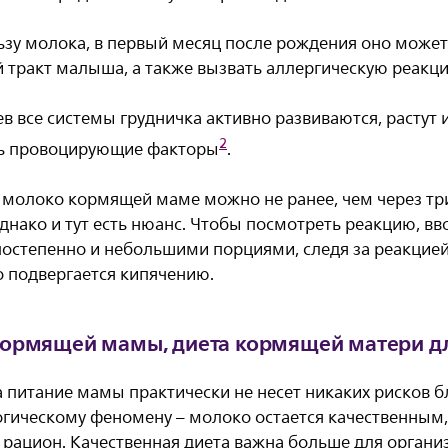
ьзу молока, в первый месяц после рождения оно может
тракт малыша, а также вызвать аллергическую реакц
ев все системы грудничка активно развиваются, растут
2
ть провоцирующие факторы
.
ь молоко кормящей маме можно не ранее, чем через тр
нако и тут есть нюанс. Чтобы посмотреть реакцию, вв
остепенно и небольшими порциями, следя за реакци
о подвергается кипячению.
кормящей мамы, диета кормящей матери д
а питание мамы практически не несет никаких рисков б
гическому феномену – молоко остается качественным,
рацион. Качественная диета важна больше для органи