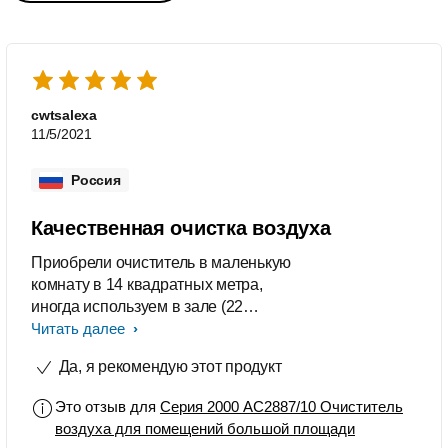
cwtsalexa
11/5/2021
Россия
Качественная очистка воздуха
Приобрели очиститель в маленькую
комнату в 14 квадратных метра,
иногда используем в зале (22
квадратных метра). Очищает воздух
Читать далее
быстро и качественно. На режиме
Да, я рекомендую этот продукт
турбо мгновенно удаляет и
неприятные запахи вроде табачного
Это отзыв для
Серия 2000 AC2887/10 Очиститель
дыма или запахов готовки из
воздуха для помещений большой площади
соседних квартир. Датчик