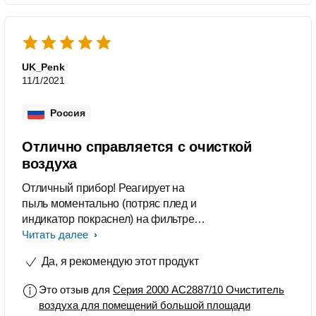
которая в квартире обычно очень
быстро собирается пыль. Кашель
стал меньше. Ну и он очень прост в
управлении, сборке и чистке.
Справится любой и после 2-3х
UK_Penk
настроек интуитивно настраиваешь
11/1/2021
нужный режим.
Россия
Отлично справляется с очисткой
воздуха
Отличный прибор! Реагирует на
пыль моментально (потряс плед и
индикатор покраснел) на фильтре
видно невооружённым глазом
Читать далее
работу прибора, пыль и прочие
Да, я рекомендую этот продукт
гадости которыми мы могли бы
дышать. Простой в управлении и
Это отзыв для
Серия 2000 AC2887/10 Очиститель
эффективный, очень рекомендую,
воздуха для помещений большой площади
особенно если есть дети.