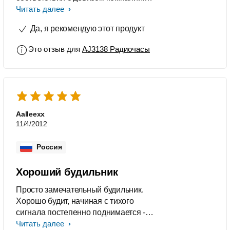
"Разумно и просто". Двойное
Читать далее
питание, масса настроек, стильное
Да, я рекомендую этот продукт
исполнение.
Это отзыв для
AJ3138 Радиочасы
Aalleexx
11/4/2012
Россия
Хороший будильник
Просто замечательный будильник.
Хорошо будит, начиная с тихого
сигнала постепенно поднимается -
разбудит по-любому. Из минусов
Читать далее