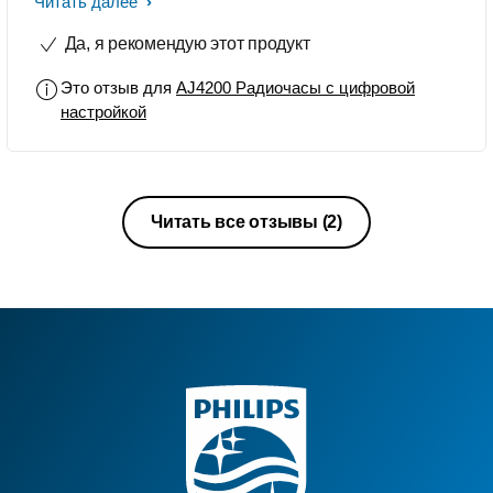
))) Как радиобудильник бесполезны
Читать далее
ввиду отсутствия встроенного
Да, я рекомендую этот продукт
аккумулятора, т.к. часы постоянно
сбиваются...
Это отзыв для
AJ4200 Радиочасы с цифровой
настройкой
Читать все отзывы
(2)