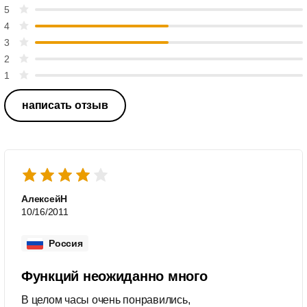
5
4
3
2
1
написать отзыв
АлексейН
10/16/2011
Россия
Функций неожиданно много
В целом часы очень понравились,