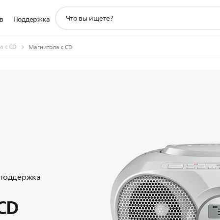
значок
в
Поддержка
поддержки
поиска
а с CD
Магнитола с CD
 поддержка
CD