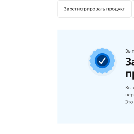
Зарегистрировать продукт
Вып
З
п
Вы 
пер
Это