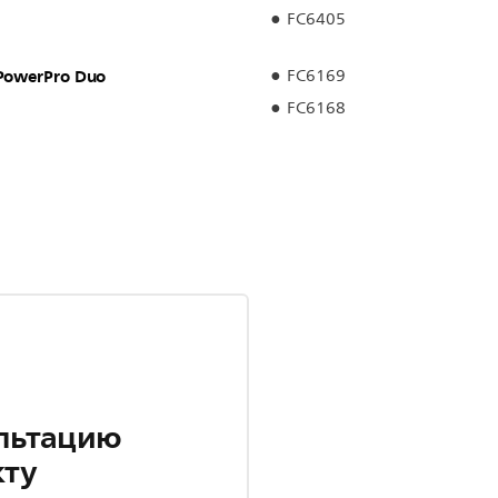
FC6405
PowerPro Duo
FC6169
FC6168
льтацию
кту