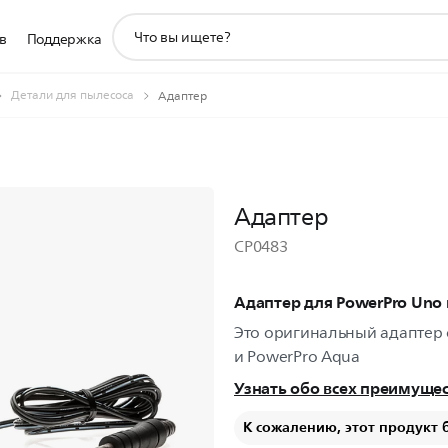
значок
в
Поддержка
поддержки
поиска
Детали для пылесоса
Адаптер
Адаптер
CP0483
Адаптер для PowerPro Uno 
Это оригинальный адаптер 
и PowerPro Aqua
Узнать обо всех преимуще
К сожалению, этот продукт 