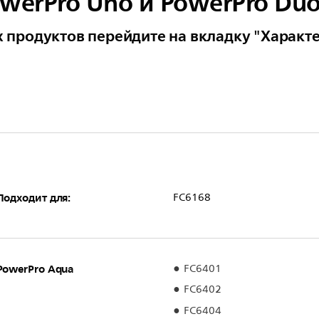
werPro Uno и PowerPro Du
 продуктов перейдите на вкладку "Характ
Подходит для:
FC6168
PowerPro Aqua
FC6401
FC6402
FC6404