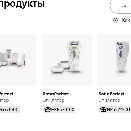
продукты
значок
поддержк
поиска
Как
Perfect
SatinPerfect
SatinPerfect
ятор
Эпилятор
Эпилятор
P6576/00
HP6570/00
HP6574/00