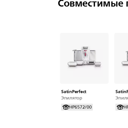
Совместимые 
SatinPerfect
Satin
Эпилятор
Эпил
HP6572/00
H