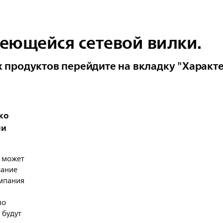
еющейся сетевой вилки.
 продуктов перейдите на вкладку "Характ
ко
ли
 может
вание
омпания
по
 будут