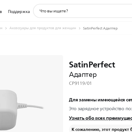
значок
в
Поддержка
поддержки
поиска
ин
Аксессуары для продуктов для женщин
SatinPerfect Адаптер
SatinPerfect
Адаптер
CP9119/01
Для замены имеющейся сет
Это зарядное устройство по
Узнать обо всех преимуще
К сожалению, этот продукт 