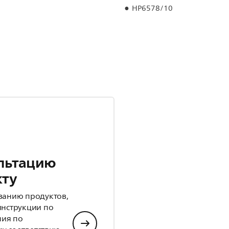
HP6578/10
льтацию
кту
ванию продуктов,
инструкции по
ния по