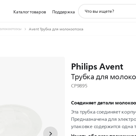
значок
Каталог товаров
Поддержка
поддержки
поиска
олокоотсосы
Avent Трубка для молокоотсоса
Philips Avent
Трубка для молоко
CP9895
Соединяет детали молокоо
Эта трубка соединяет корпу
Предназначена для электро
упаковке содержится одна т