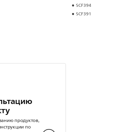
SCF394
SCF391
льтацию
кту
ванию продуктов,
инструкции по