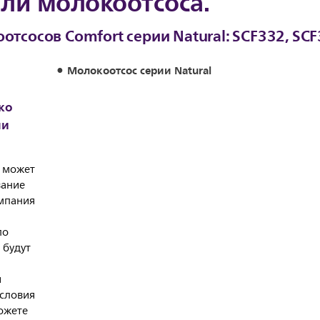
али молокоотсоса.
тсосов Comfort серии Natural: SCF332, SC
Молокоотсос серии Natural
ко
ли
 может
вание
омпания
по
 будут
и
условия
ожете