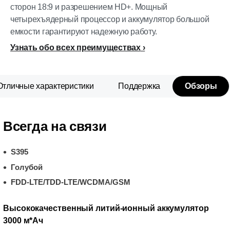
сторон 18:9 и разрешением HD+. Мощный
четырехъядерный процессор и аккумулятор большой
емкости гарантируют надежную работу.
Узнать обо всех преимуществах
Отличные характеристики
Поддержка
Обзоры
Всегда на связи
S395
Голубой
FDD-LTE/TDD-LTE/WCDMA/GSM
Высококачественный литий-ионный аккумулятор
3000 м*Ач