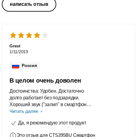
написать отзыв
Grest
1/11/2019
Россия
В целом очень доволен
Достоинства: Удобен. Достаточно
долго работает без подзарядки.
Хороший звук ("залил" в смартфон
много музыки). Еще осваиваю новые
Читать далее
опции смартфона (пользуюсь около
Да, я рекомендую этот продукт
месяца), поэтому так кратко о
достоинствах. Недостатки: Из-за
Это отзыв для
CTS395BU Смартфон