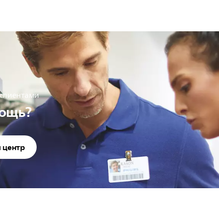
 клиентами
ощь?
 центр