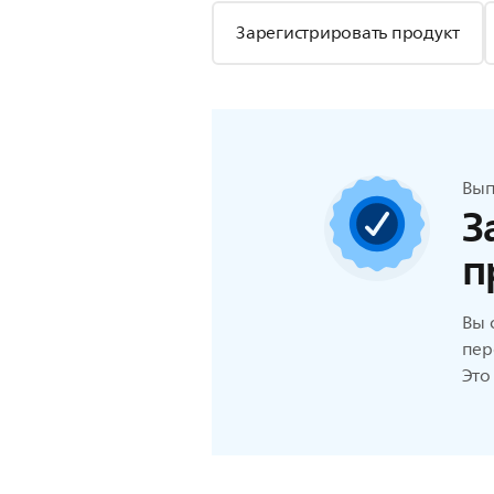
Зарегистрировать продукт
Вып
З
п
Вы 
пер
Это