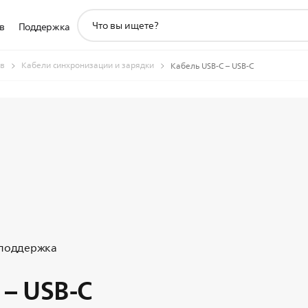
значок
в
Поддержка
поддержки
поиска
ов
Кабели синхронизации и зарядки
Кабель USB-C – USB-C
 поддержка
 – USB-C