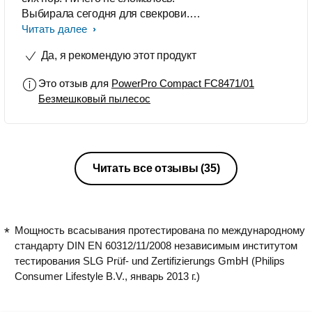
Выбирала сегодня для свекрови.
Увидела в М видео , да и еще по
Читать далее
акции. Решила брать. Рекомендую!
Да, я рекомендую этот продукт
Это отзыв для
PowerPro Compact FC8471/01
Безмешковый пылесос
Читать все отзывы
(35)
Мощность всасывания протестирована по международному
стандарту DIN EN 60312/11/2008 независимым институтом
тестирования SLG Prüf- und Zertifizierungs GmbH (Philips
Consumer Lifestyle B.V., январь 2013 г.)