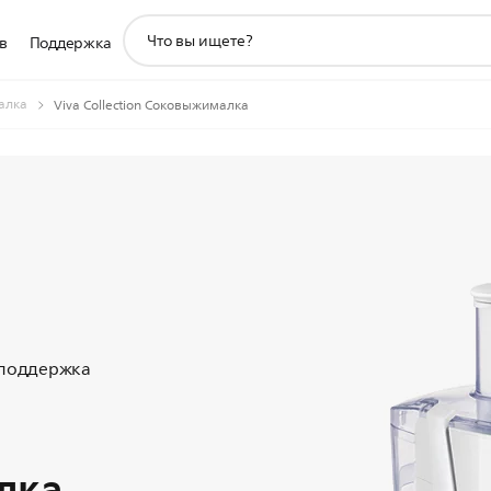
значок
в
Поддержка
поддержки
поиска
алка
Viva Collection Соковыжималка
 поддержка
лка