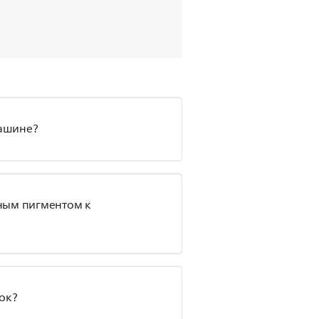
ашине?
ным пигментом к
ок?