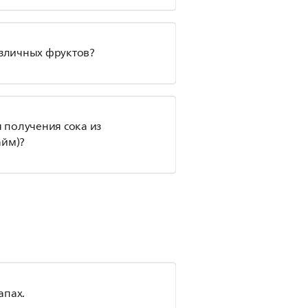
азличных фруктов?
 получения сока из
айм)?
апах.