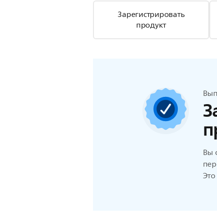
Зарегистрировать
продукт
Вып
З
п
Вы 
пер
Это