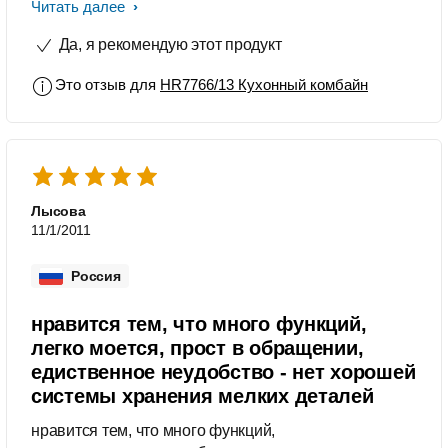
комбайн быстро приготовит фарш,
Читать далее
сок, пюре, нарежет овощи и
Да, я рекомендую этот продукт
приготовит коктейль.Пользоваться
очень просто и приятно. Ухаживать
Это отзыв для
HR7766/13 Кухонный комбайн
тоже. Всем рекомендую. Техника
Philips - на года! Мы стареем, а ей
ничего не делается.
Лысова
11/1/2011
Россия
нравится тем, что много функций,
легко моется, прост в обращении,
едиственное неудобство - нет хорошей
системы хранения мелких деталей
нравится тем, что много функций,