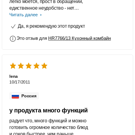
легко моется, прост в обращении,
едиственное неудобство - нет
хорошей системы хранения мелких
Читать далее
деталей
Да, я рекомендую этот продукт
Это отзыв для
HR7766/13 Кухонный комбайн
lena
10/17/2011
Россия
у продукта много функций
радует что, много функций и можно
готовить огромное количество блюд
и соков быстрее, чем раньше.