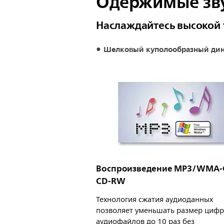
Одержимые зв
Наслаждайтесь высокой
Шелковый куполообразный ди
Воспроизведение MP3/WMA-
CD-RW
Технология сжатия аудиоданных
позволяет уменьшать размер циф
аудиофайлов до 10 раз без