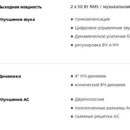
Выходная мощность
2 x 50 Вт RMS / музыкальна
Улучшение звука
тонкомпенсация
Цифровое управление зв
Динамическое усиление б
регулировка ВЧ и НЧ
Динамики
4" НЧ-динамик
конический ВЧ-динамик
Улучшения АС
Двухполосная
позолоченные разъемы А
съемные решетки АС