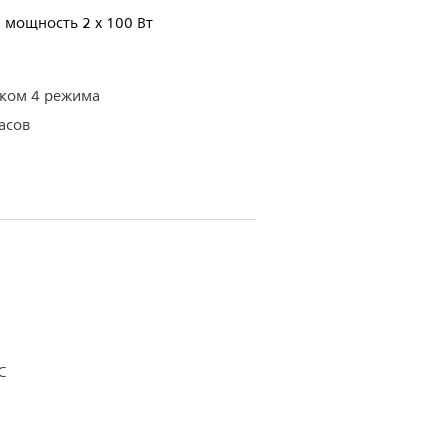
я мощность 2 x 100 Вт
уком 4 режима
асов
С