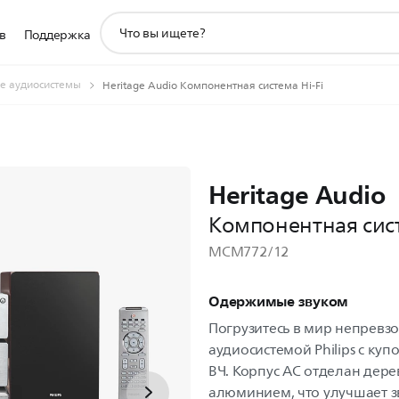
значок
в
Поддержка
поддержки
поиска
 аудиосистемы
Heritage Audio Компонентная система Hi-Fi
Heritage Audio
Компонентная сист
MCM772/12
Одержимые звуком
Погрузитесь в мир непревз
аудиосистемой Philips с к
ВЧ. Корпус АС отделан дере
алюминием, что улучшает з