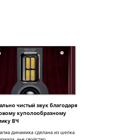
ально чистый звук благодаря
овому куполообразному
ику ВЧ
гма динамика сделана из шелка
риала, чье свойство