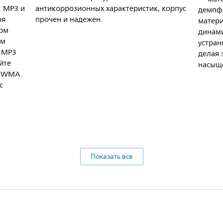
. MP3 и
антикоррозионных характеристик, корпус
демпфи
ря
прочен и надежен.
матери
ом
динами
ем
устран
е MP3
делая 
йте
насыщ
и WMA.
с
Показать все