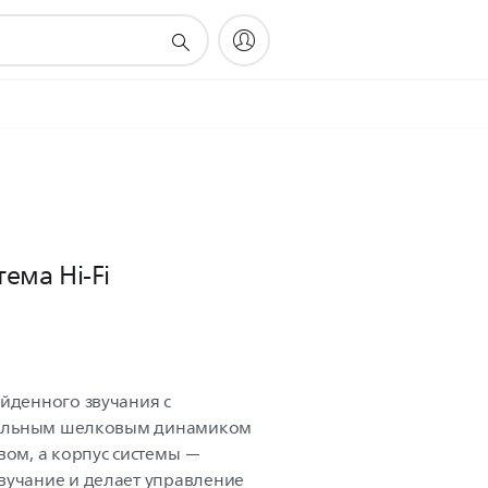
ема Hi-Fi
ойденного звучания с
упольным шелковым динамиком
вом, а корпус системы —
вучание и делает управление