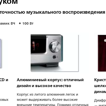
уком
 точностью музыкального воспроизведения
намик ВЧ
100 Вт
CD и
Алюминиевый корпус: отличный
Крист
дизайн и высокое качество
шелк
динам
Корпус из литого алюминия легок и
ровых
может выдерживать более высокие
Диафра
внешние температуры. Помимо отличных
— мате