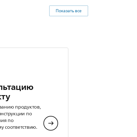
Показать все
льтацию
кту
ванию продуктов,
инструкции по
ния по
у соответствию.