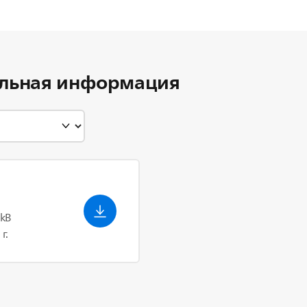
льная информация
 kB
г.