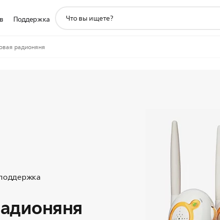
значок
в
Поддержка
поддержки
поиска
овая радионяня
 поддержка
радионяня