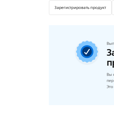
Зарегистрировать продукт
Вып
З
п
Вы 
пер
Это