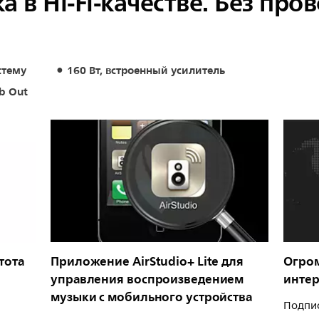
 в Hi-Fi-качестве. Без про
стему
160 Вт, встроенный усилитель
b Out
тота
Приложение AirStudio+ Lite для
Огро
управления воспроизведением
интер
музыки с мобильного устройства
Подпи