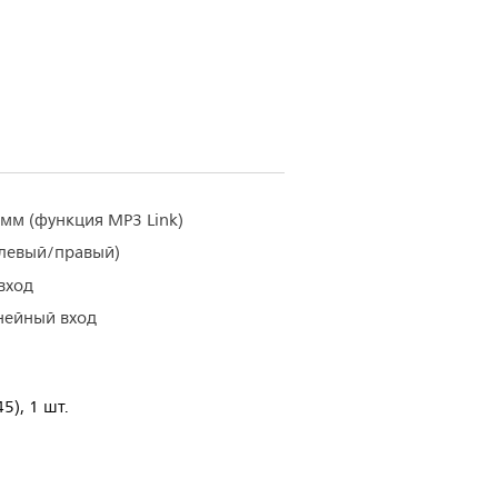
мм (функция MP3 Link)
(левый/правый)
вход
нейный вход
5), 1 шт.