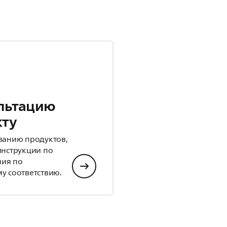
льтацию
кту
ванию продуктов,
инструкции по
ния по
у соответствию.