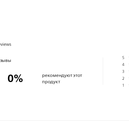
eviews
5
тзывы
4
3
0
%
рекомендуют этот
2
продукт
1