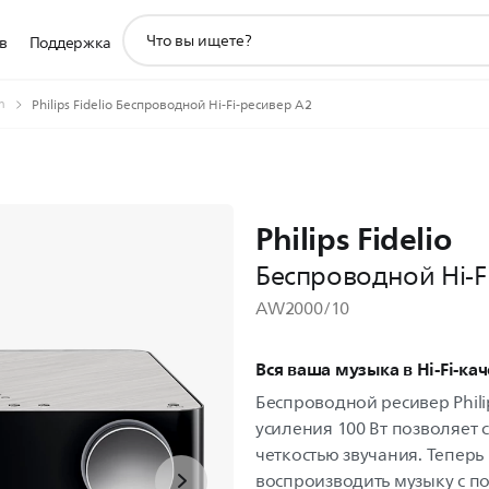
значок
в
Поддержка
поддержки
поиска
m
Philips Fidelio Беспроводной Hi-Fi-ресивер A2
Philips Fidelio
Беспроводной Hi-F
AW2000/10
Вся ваша музыка в Hi-Fi-кач
Беспроводной ресивер Philip
усиления 100 Вт позволяет 
четкостью звучания. Тепер
воспроизводить музыку с по