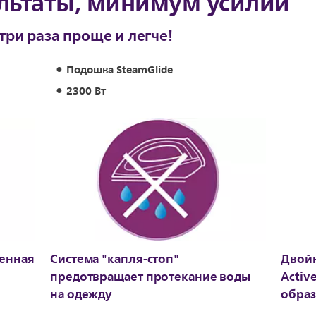
льтаты, минимум усилий
три раза проще и легче!
Подошва SteamGlide
2300 Вт
енная
Система "капля-стоп"
Двойн
предотвращает протекание воды
Activ
на одежду
образ