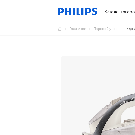
Каталог товаро
Глажение
Паровой утюг
EasyC