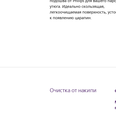
подошва от Philips для вашего пар
утюга. Идеально скользящая,
легкоочищаемая поверхность, усто
к появлению царапин.
Очистка от накипи