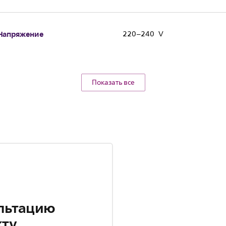
Напряжение
220–240 V
Показать все
льтацию
кту