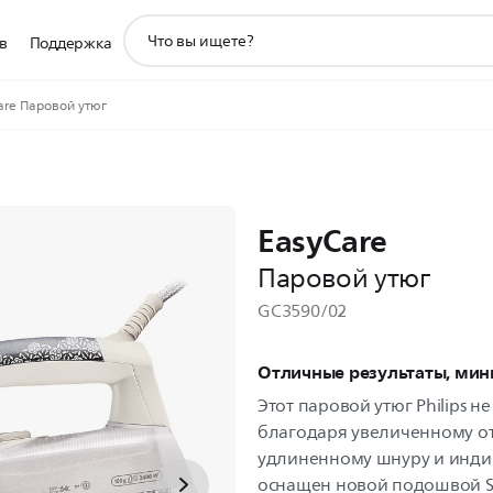
значок
в
Поддержка
поддержки
поиска
are Паровой утюг
EasyCare
Паровой утюг
GC3590/02
Отличные результаты, ми
Этот паровой утюг Philips н
благодаря увеличенному от
удлиненному шнуру и индик
оснащен новой подошвой St