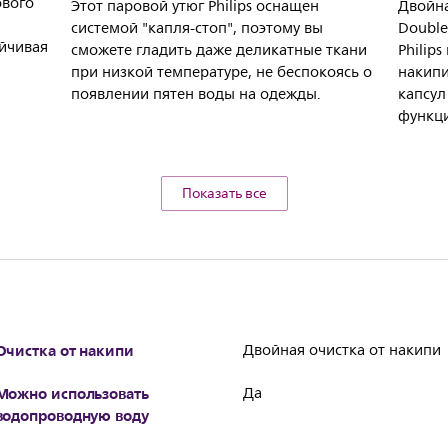
ового
Этот паровой утюг Philips оснащен
Двойна
системой "капля-стоп", поэтому вы
Double
йчивая
сможете гладить даже деликатные ткани
Philip
при низкой температуре, не беспокоясь о
накипи
появлении пятен воды на одежды.
капсул
функци
Показать все
Очистка от накипи
Двойная очистка от накипи
Можно использовать
Да
водопроводную воду