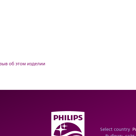
тзыв об этом изделии
Select country
Р