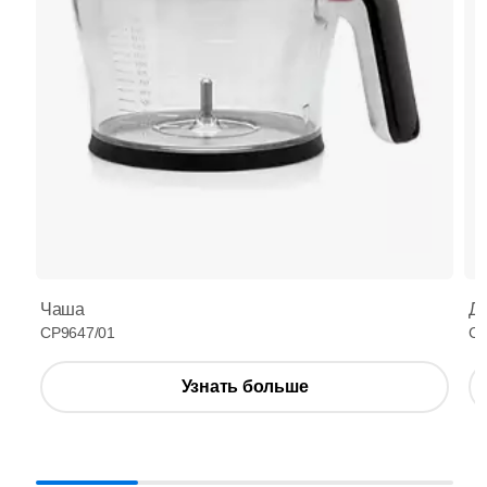
Чаша
Де
CP9647/01
CP
Узнать больше